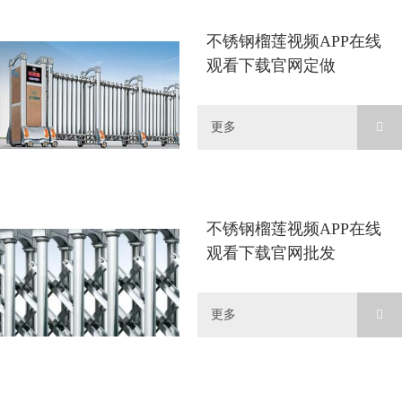
不锈钢榴莲视频APP在线
观看下载官网定做
更多
不锈钢榴莲视频APP在线
观看下载官网批发
更多