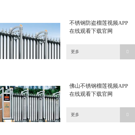
不锈钢防盗榴莲视频APP
在线观看下载官网
更多
佛山不锈钢榴莲视频APP
在线观看下载官网
更多