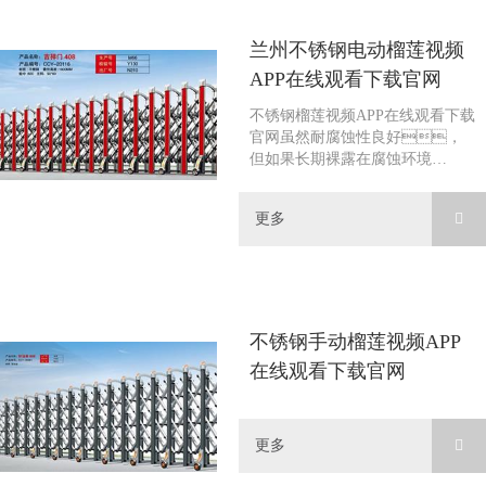
兰州不锈钢电动榴莲视频
APP在线观看下载官网
不锈钢榴莲视频APP在线观看下载
官网虽然耐腐蚀性良好，
但如果长期裸露在腐蚀环境
中，还是会被氧
化。因此，对
更多
不锈钢榴莲视频APP在线观看下载
官网表面必须进行定期的清洁保
养，以保持其华丽的
表面及延长使用寿
命。清洗不
不锈钢手动榴莲视频APP
在线观看下载官网
更多